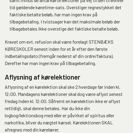
samt minus de antal kørte lektioner på vej til den til enhver
tid gældende køretime-sats. Overstiger regnestykket det
faktiske betalte beløb, har man ingen krav på
tilbagebetaling. I tvistsager kan det maksimale beløb der
tilbagebetales ikke overstige det faktiske betalte beløb.
Kravet om evt. refusion skal være forelagt STENBÆKS
KØRESKOLER senest inden for et år efter den første
indbetalingsdato (fremgår nederst af din ordre/faktura).
Derefter har man ingen krav på tilbagebetaling.
Aflysning af kørelektioner
Aflysning af en kørelektion skal ske 2 hverdage før inden kl.
12:00. Mandagens kørelektioner skal dog være aflyst senest
fredag inden kl. 12:00. Såfremt en kørelektion ikke er aflyst
rettidigt, skal denne betales. Har du ikke din
logbog/lektionsbog med eller er påvirket af spiritus eller
narkotika, bliver du nægtet kørsel. Kørelektionen SKAL
afregnes med din kørelærer.