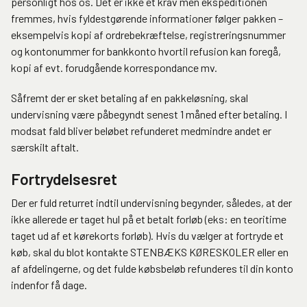
personligt hos os. Det er ikke et krav men ekspeditionen
fremmes, hvis fyldestgørende informationer følger pakken –
eksempelvis kopi af ordrebekræftelse, registreringsnummer
og kontonummer for bankkonto hvortil refusion kan foregå,
kopi af evt. forudgående korrespondance mv.
Såfremt der er sket betaling af en pakkeløsning, skal
undervisning være påbegyndt senest 1 måned efter betaling. I
modsat fald bliver beløbet refunderet medmindre andet er
særskilt aftalt.
Fortrydelsesret
Der er fuld returret indtil undervisning begynder, således, at der
ikke allerede er taget hul på et betalt forløb (eks: en teoritime
taget ud af et kørekorts forløb). Hvis du vælger at fortryde et
køb, skal du blot kontakte STENBÆKS KØRESKOLER eller en
af afdelingerne, og det fulde købsbeløb refunderes til din konto
indenfor få dage.