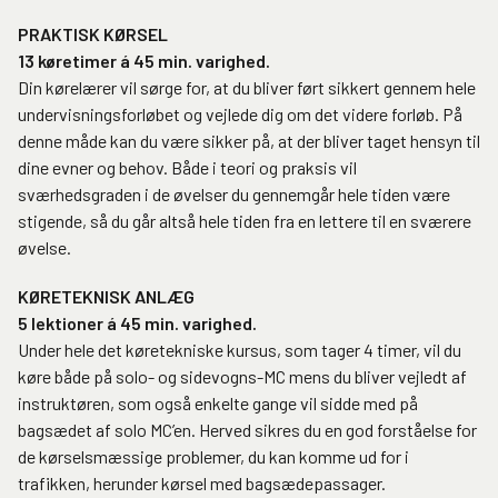
PRAKTISK KØRSEL
13 køretimer á 45 min. varighed.
Din kørelærer vil sørge for, at du bliver ført sikkert gennem hele
undervisningsforløbet og vejlede dig om det videre forløb. På
denne måde kan du være sikker på, at der bliver taget hensyn til
dine evner og behov. Både i teori og praksis vil
sværhedsgraden i de øvelser du gennemgår hele tiden være
stigende, så du går altså hele tiden fra en lettere til en sværere
øvelse.
KØRETEKNISK ANLÆG
5 lektioner á 45 min. varighed.
Under hele det køretekniske kursus, som tager 4 timer, vil du
køre både på solo- og sidevogns-MC mens du bliver vejledt af
instruktøren, som også enkelte gange vil sidde med på
bagsædet af solo MC’en. Herved sikres du en god forståelse for
de kørselsmæssige problemer, du kan komme ud for i
trafikken, herunder kørsel med bagsædepassager.