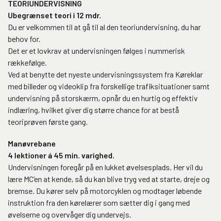
TEORIUNDERVISNING
Ubegrænset teori i 12 mdr.
Du er velkommen til at gå til al den teoriundervisning, du har
behov for.
Det er et lovkrav at undervisningen følges i nummerisk
rækkefølge.
Ved at benytte det nyeste undervisningssystem fra Køreklar
med billeder og videoklip fra forskellige trafiksituationer samt
undervisning på storskærm, opnår du en hurtig og effektiv
indlæring, hvilket giver dig større chance for at bestå
teoriprøven første gang.
Manøvrebane
4 lektioner á 45 min. varighed.
Undervisningen foregår på en lukket øvelsesplads. Her vil du
lære MC’en at kende, så du kan blive tryg ved at starte, dreje og
bremse. Du kører selv på motorcyklen og modtager løbende
instruktion fra den kørelærer som sætter dig i gang med
øvelserne og overvåger dig undervejs.