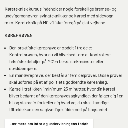
Køreteknisk kursus indeholder nogle forskellige bremse- og
undvigemanøvrer, svingteknikker og kørsel med sidevogn
m.m. Køreteknik på MC vil ikke foregå på glat vejbane.
KØREPRØVEN
Den praktiske køreprøve er opdelt i tre dele:
Kontrolprøven, hvor du vil blive bedt om at kontrollere
tekniske detaljer på MC’en f.eks. dækmønster eller
støddæmpere.
En manøvreprøve, der består af fem delprøver. Disse prøver
skal udføres på et af politiets godkendte køreanlæg.
Kørsel i trafikken i minimum 25 minutter, hvor din kørsel
bliver bedømt af den køreprøvesagkyndige, der følger dig i en
bil og via radio fortæller dig hvad vej du skal. I særlige
tilfælde kan den sagkyndige sidde med på bagsædet.
Lær mere om Intro og undervisningens forløb