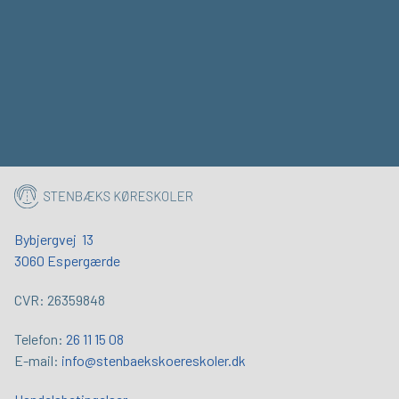
Bybjergvej 13
3060 Espergærde
CVR: 26359848
Telefon:
26 11 15 08
E-mail:
info@stenbaekskoereskoler.dk