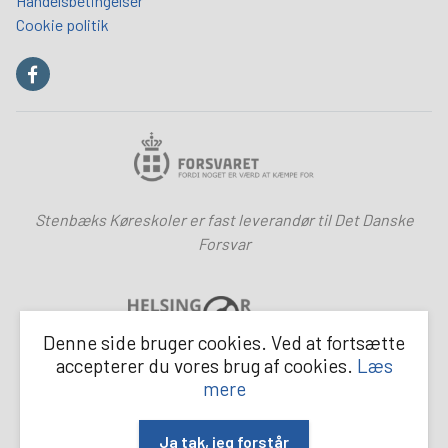
Handelsbetingelser
Cookie politik
Stenbæks Køreskoler er fast leverandør til Det Danske
Forsvar
Denne side bruger cookies. Ved at fortsætte
accepterer du vores brug af cookies.
Læs
Stenbæks Køreskoler er en del af Helsingør Kørelærer
mere
Forening
Ja tak, jeg forstår