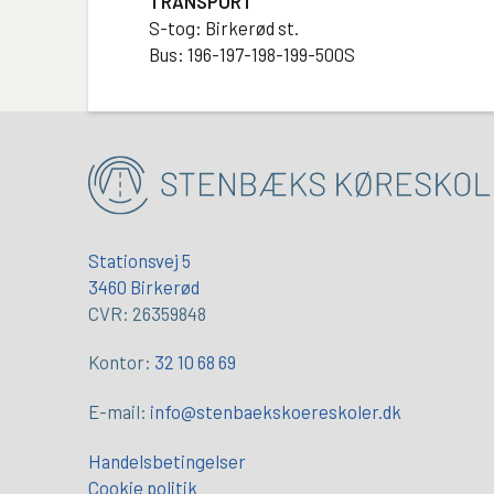
TRANSPORT
S-tog: Birkerød st.
Bus: 196-197-198-199-500S
Stationsvej 5
3460 Birkerød
CVR: 26359848
Kontor:
32 10 68 69
E-mail:
info@stenbaekskoereskoler.dk
Handelsbetingelser
Cookie politik